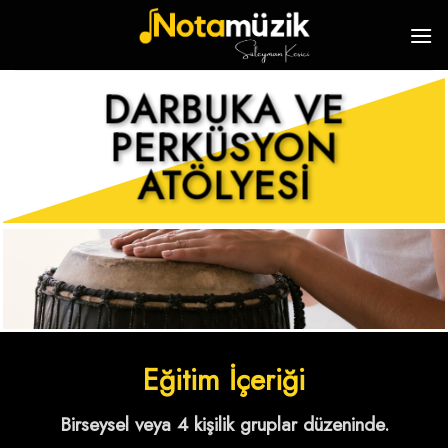
Skip
to
content
DARBUKA VE
PERKÜSYON
ATÖLYESİ
Eğitim İçeriği
Birseysel veya 4 kişilik gruplar düzeninde.